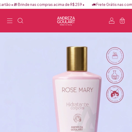
rtão • 🎁 Brinde nas compras acima de R$ 259 •
🚛 Frete Grátis nas compr
0