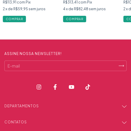
R$313,41
com
Pix
R$10
R$113,91
com
Pix
4
x de
R$82,48
sem juros
2
x 
2
x de
R$59,95
sem juros
ASSINE NOSSA NEWSLETTER!
DEPARTAMENTOS
CONTATOS