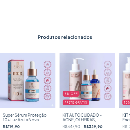
Produtos relacionados
5
%
OFF
FRETE GRÁTIS
10
KIT AUTOCUIDADO -
KIT
Super Sérum Proteção
ACNE, OLHEIRAS,
Faci
10+ Luz Azul • Nova
MANCHAS, ROSÁCEA,
• A
Embalagem • Andreza
R$347,90
R$329,90
R$1
R$119,90
CICATRIZ, ESTRIAS!
Goulart